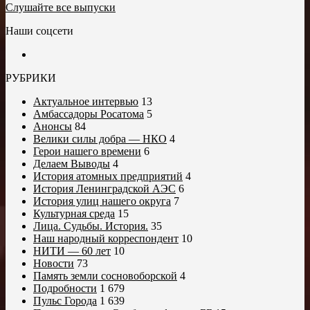
Слушайте все выпуски
Наши соцсети
РУБРИКИ
Актуальное интервью
13
Амбассадоры Росатома
5
Анонсы
84
Велики силы добра — НКО
4
Герои нашего времени
6
Делаем Выводы
4
История атомных предприятий
4
История Ленинградской АЭС
6
История улиц нашего округа
7
Культурная среда
15
Лица. Судьбы. История.
35
Наш народный корреспондент
10
НИТИ — 60 лет
10
Новости
73
Память земли сосновоборской
4
Подробности
1 679
Пульс Города
1 639