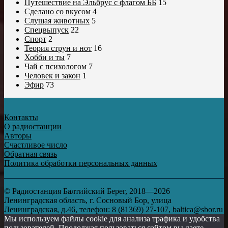
Путешествие на Эльбрус с флагом ББ
15
Сделано со вкусом
4
Слушая животных
5
Спецвыпуск
22
Спорт
2
Теория струн и нот
16
Хобби и ты
7
Чай с психологом
7
Человек и закон
1
Эфир
73
Контакты
О радиостанции
Авторы
Счастливое число
Обратная связь
Политика обработки персональных данных
© Радиостанция Балтийский Берег, 2018—2026
Ленинградская область, г. Сосновый Бор, улица
Ленинградская, д.46, телефон: 8 (81369) 27-107, baltica@sbor.ru
Мы используем файлы cookie для анализа трафика и удобства
пользователей. Продолжая пользоваться сайтом вы даете