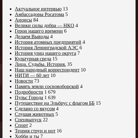
Актуальное интервью
13
Амбассадоры Росатома
5
Анонсы
84
Велики силы добра — НКО
4
Герои нашего времени
6
Делаем Выводы
4
История атомных предприятий
4
История Ленинградской АЭС
6
История улиц нашего округа
7
Культурная среда
15
Лица. Судьбы. История.
35
Наш народный корреспондент
10
НИТИ — 60 лет
10
Новости
73
Память земли сосновоборской
4
Подробности
1 679
Пульс Города
1 639
Путешествие на Эльбрус с флагом ББ
15
Сделано со вкусом
4
Слушая животных
5
Спецвыпуск
22
Спорт
2
Теория струн и нот
16
Хобби и ты
7