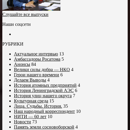
Слушайте все выпуски
Наши соцсети
РУБРИКИ
Актуальное интервью
13
Амбассадоры Росатома
5
Анонсы
84
Велики силы добра — НКО
4
Герои нашего времени
6
Делаем Выводы
4
История атомных предприятий
4
История Ленинградской АЭС
6
История улиц нашего округа
7
Культурная среда
15
Лица. Судьбы. История.
35
Наш народный корреспондент
10
НИТИ — 60 лет
10
Новости
73
Память земли сосновоборской
4