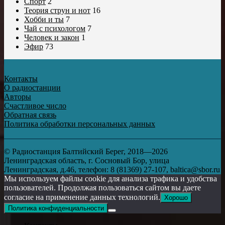
Спорт
2
Теория струн и нот
16
Хобби и ты
7
Чай с психологом
7
Человек и закон
1
Эфир
73
Контакты
О радиостанции
Авторы
Счастливое число
Обратная связь
Политика обработки персональных данных
© Радиостанция Балтийский Берег, 2018—2026
Ленинградская область, г. Сосновый Бор, улица
Ленинградская, д.46, телефон: 8 (81369) 27-107, baltica@sbor.ru
Мы используем файлы cookie для анализа трафика и удобства
пользователей. Продолжая пользоваться сайтом вы даете
согласие на применение данных технологий.
Хорошо
Политика конфиденциальности