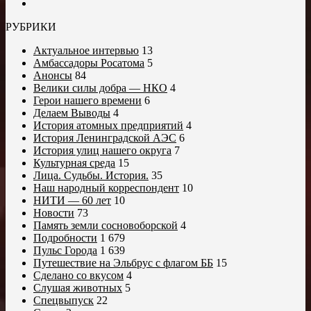
РУБРИКИ
Актуальное интервью
13
Амбассадоры Росатома
5
Анонсы
84
Велики силы добра — НКО
4
Герои нашего времени
6
Делаем Выводы
4
История атомных предприятий
4
История Ленинградской АЭС
6
История улиц нашего округа
7
Культурная среда
15
Лица. Судьбы. История.
35
Наш народный корреспондент
10
НИТИ — 60 лет
10
Новости
73
Память земли сосновоборской
4
Подробности
1 679
Пульс Города
1 639
Путешествие на Эльбрус с флагом ББ
15
Сделано со вкусом
4
Слушая животных
5
Спецвыпуск
22