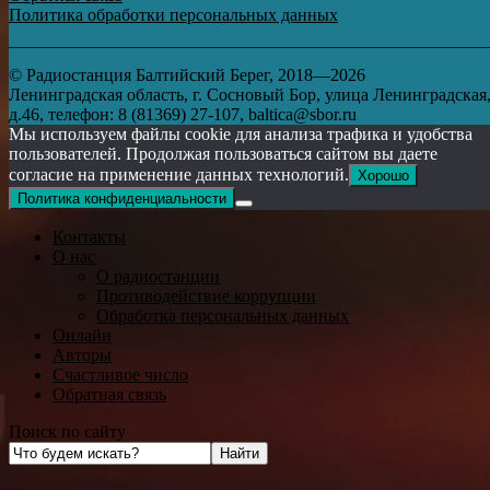
Политика обработки персональных данных
© Радиостанция Балтийский Берег, 2018—2026
Ленинградская область, г. Сосновый Бор, улица Ленинградская
д.46, телефон: 8 (81369) 27-107, baltica@sbor.ru
Мы используем файлы cookie для анализа трафика и удобства
пользователей. Продолжая пользоваться сайтом вы даете
согласие на применение данных технологий.
Хорошо
Политика конфиденциальности
Контакты
О нас
О радиостанции
Противодействие коррупции
Обработка персональных данных
Онлайн
Авторы
Счастливое число
Обратная связь
Поиск по сайту