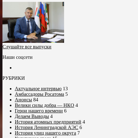
Слушайте все выпуски
Наши соцсети
РУБРИКИ
Актуальное интервью
13
Амбассадоры Росатома
5
Анонсы
84
Велики силы добра — НКО
4
Герои нашего времени
6
Делаем Выводы
4
История атомных предприятий
4
История Ленинградской АЭС
6
История улиц нашего округа
7