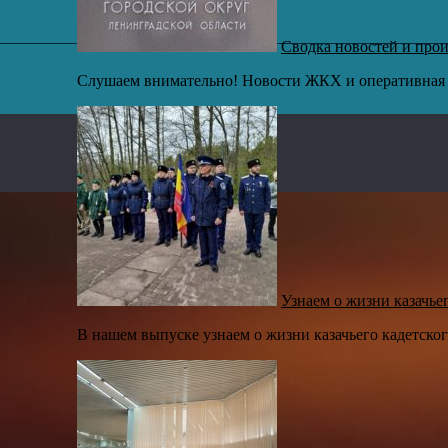
Сводка новостей и про
Слушаем внимательно! Новости ЖКХ и оперативная с
,
Узнаем о жизни казачьег
В нашем выпуске узнаем о жизни казачьего кадетског