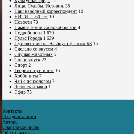
Культурная среда
15
Лица. Судьбы. История.
35
Наш народный корреспондент
10
НИТИ — 60 лет
10
Новости
73
Память земли сосновоборской
4
Подробности
1 679
Пульс Города
1 639
Путешествие на Эльбрус с флагом ББ
15
Сделано со вкусом
4
Слушая животных
5
Спецвыпуск
22
Спорт
2
Теория струн и нот
16
Хобби и ты
7
Чай с психологом
7
Человек и закон
1
Эфир
73
Контакты
О радиостанции
Авторы
Счастливое число
Обратная связь