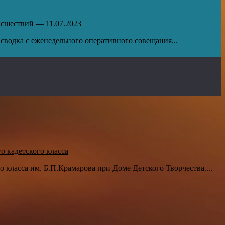
исшествий — 11.07.2023
водка с еженедельного оперативного совещания...
о кадетского класса
о класса им. Б.П.Крамарова при Доме Детского Творчества....