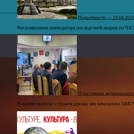
Подробности — 23.04.202
Воспоминания ликвидатора последствий аварии на ЧАЭС
О состоянии медицинског
В нашем выпуске слушаем доклад зам начальника ЦМСЧ 