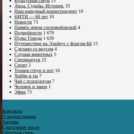
Культурная среда
15
Лица. Судьбы. История.
35
Наш народный корреспондент
10
НИТИ — 60 лет
10
Новости
73
Память земли сосновоборской
4
Подробности
1 679
Пульс Города
1 639
Путешествие на Эльбрус с флагом ББ
15
Сделано со вкусом
4
Слушая животных
5
Спецвыпуск
22
Спорт
2
Теория струн и нот
16
Хобби и ты
7
Чай с психологом
7
Человек и закон
1
Эфир
73
Контакты
О радиостанции
Авторы
Счастливое число
Обратная связь