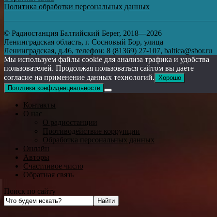
Политика обработки персональных данных
© Радиостанция Балтийский Берег, 2018—2026
Ленинградская область, г. Сосновый Бор, улица
Ленинградская, д.46, телефон: 8 (81369) 27-107, baltica@sbor.ru
Мы используем файлы cookie для анализа трафика и удобства
пользователей. Продолжая пользоваться сайтом вы даете
согласие на применение данных технологий.
Хорошо
Политика конфиденциальности
Контакты
О нас
О радиостанции
Противодействие коррупции
Обработка персональных данных
Онлайн
Авторы
Счастливое число
Обратная связь
Поиск по сайту