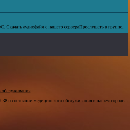
1
. Скачать аудиофайл с нашего сервераПрослушать в группе...
о обслуживания
38 о состоянии медицинского обслуживания в нашем городе...