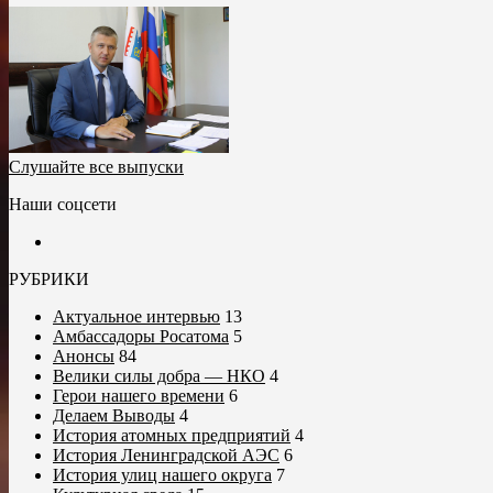
Слушайте все выпуски
Наши соцсети
РУБРИКИ
Актуальное интервью
13
Амбассадоры Росатома
5
Анонсы
84
Велики силы добра — НКО
4
Герои нашего времени
6
Делаем Выводы
4
История атомных предприятий
4
История Ленинградской АЭС
6
История улиц нашего округа
7