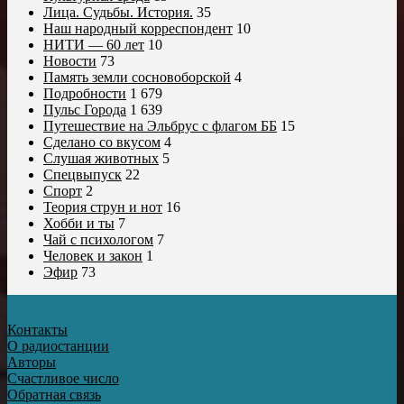
Лица. Судьбы. История.
35
Наш народный корреспондент
10
НИТИ — 60 лет
10
Новости
73
Память земли сосновоборской
4
Подробности
1 679
Пульс Города
1 639
Путешествие на Эльбрус с флагом ББ
15
Сделано со вкусом
4
Слушая животных
5
Спецвыпуск
22
Спорт
2
Теория струн и нот
16
Хобби и ты
7
Чай с психологом
7
Человек и закон
1
Эфир
73
Контакты
О радиостанции
Авторы
Счастливое число
Обратная связь