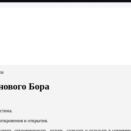
ра
нового Бора
истина.
 откровения и открытия.
порить, откровенничать , играть , созидать и отдыхать в сов