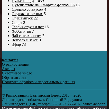
Пульс Города
1 639
Путешествие на Эльбрус с флагом ББ
15
Сделано со вкусом
4
Слушая животных
5
Спецвыпуск
22
Спорт
2
Теория струн и нот
16
Хобби и ты
7
Чай с психологом
7
Человек и закон
1
Эфир
73
Контакты
О радиостанции
Авторы
Счастливое число
Обратная связь
Политика обработки персональных данных
© Радиостанция Балтийский Берег, 2018—2026
Ленинградская область, г. Сосновый Бор, улица
Ленинградская, д.46, телефон: 8 (81369) 27-107, baltica@sbor.ru
Мы используем файлы cookie для анализа трафика и удобства