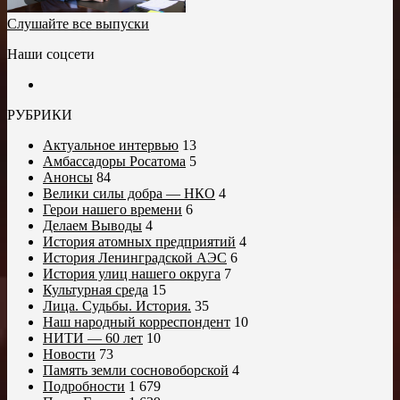
Слушайте все выпуски
Наши соцсети
РУБРИКИ
Актуальное интервью
13
Амбассадоры Росатома
5
Анонсы
84
Велики силы добра — НКО
4
Герои нашего времени
6
Делаем Выводы
4
История атомных предприятий
4
История Ленинградской АЭС
6
История улиц нашего округа
7
Культурная среда
15
Лица. Судьбы. История.
35
Наш народный корреспондент
10
НИТИ — 60 лет
10
Новости
73
Память земли сосновоборской
4
Подробности
1 679