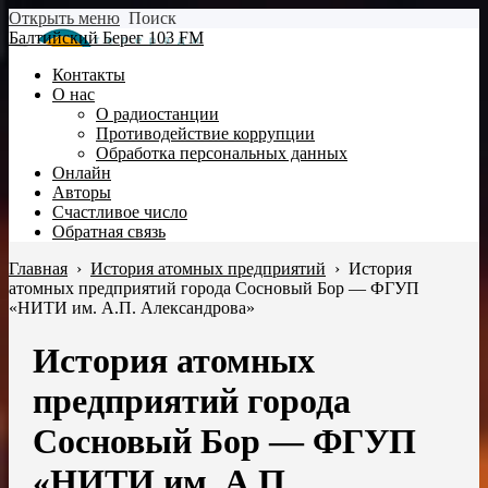
Открыть меню
Поиск
Балтийский Берег 103 FM
Контакты
О нас
О радиостанции
Противодействие коррупции
Обработка персональных данных
Онлайн
Авторы
Счастливое число
Обратная связь
Главная
›
История атомных предприятий
›
История
атомных предприятий города Сосновый Бор — ФГУП
«НИТИ им. А.П. Александрова»
История атомных
предприятий города
Сосновый Бор — ФГУП
«НИТИ им. А.П.