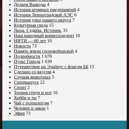
Делаем Выводы
4
История атомных предприятий
4
История Ленинградской АЭС
6
История улиц нашего округа
7
Культурная среда
15
Лица. Судьбы. История.
35
Наш народный корреспондент
10
НИТИ — 60 лет
10
Новости
73
Память земли сосновоборской
4
Подробности
1 679
Пульс Города
1 639
Путешествие на Эльбрус с флагом ББ
15
Сделано со вкусом
4
Слушая животных
5
Спецвыпуск
22
Спорт
2
Теория струн и нот
16
Хобби и ты
7
Чай с психологом
7
Человек и закон
1
Эфир
73