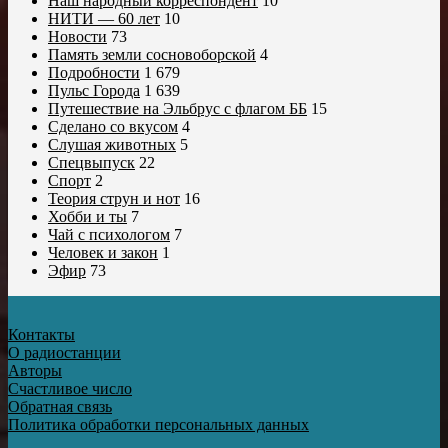
Наш народный корреспондент
10
НИТИ — 60 лет
10
Новости
73
Память земли сосновоборской
4
Подробности
1 679
Пульс Города
1 639
Путешествие на Эльбрус с флагом ББ
15
Сделано со вкусом
4
Слушая животных
5
Спецвыпуск
22
Спорт
2
Теория струн и нот
16
Хобби и ты
7
Чай с психологом
7
Человек и закон
1
Эфир
73
Контакты
О радиостанции
Авторы
Счастливое число
Обратная связь
Политика обработки персональных данных