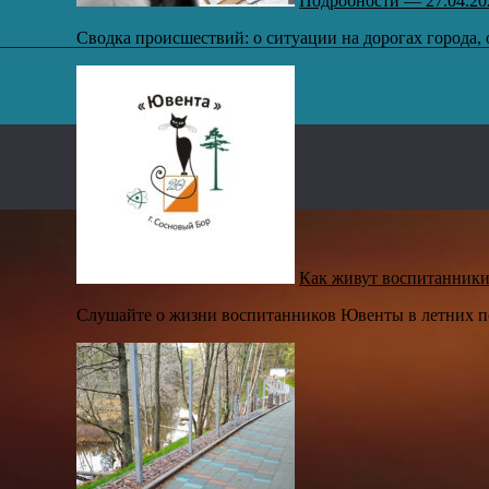
Подробности — 27.04.20
Сводка происшествий: о ситуации на дорогах города,
,
Как живут воспитанники
Слушайте о жизни воспитанников Ювенты в летних по