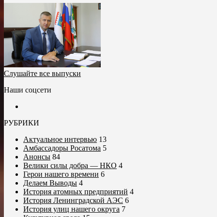
Слушайте все выпуски
Наши соцсети
РУБРИКИ
Актуальное интервью
13
Амбассадоры Росатома
5
Анонсы
84
Велики силы добра — НКО
4
Герои нашего времени
6
Делаем Выводы
4
История атомных предприятий
4
История Ленинградской АЭС
6
История улиц нашего округа
7