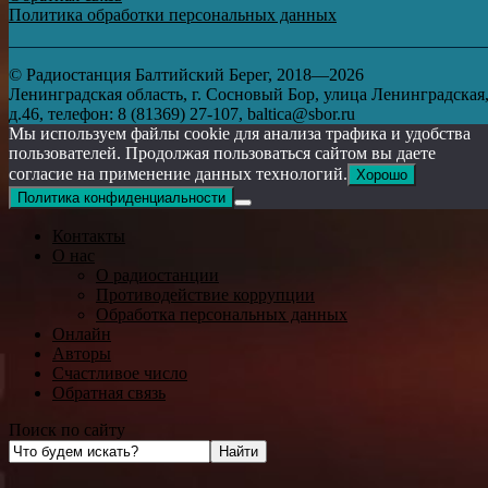
Политика обработки персональных данных
© Радиостанция Балтийский Берег, 2018—2026
Ленинградская область, г. Сосновый Бор, улица Ленинградская
д.46, телефон: 8 (81369) 27-107, baltica@sbor.ru
Мы используем файлы cookie для анализа трафика и удобства
пользователей. Продолжая пользоваться сайтом вы даете
согласие на применение данных технологий.
Хорошо
Политика конфиденциальности
Контакты
О нас
О радиостанции
Противодействие коррупции
Обработка персональных данных
Онлайн
Авторы
Счастливое число
Обратная связь
Поиск по сайту