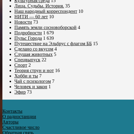
Культурная среда
15
Лица. Судьбы. История.
35
Наш народный корреспондент
10
НИТИ — 60 лет
10
Новости
73
Память земли сосновоборской
4
Подробности
1 679
Пульс Города
1 639
Путешествие на Эльбрус с флагом ББ
15
Сделано со вкусом
4
Слушая животных
5
Спецвыпуск
22
Спорт
2
Теория струн и нот
16
Хобби и ты
7
Чай с психологом
7
Человек и закон
1
Эфир
73
Контакты
О радиостанции
Авторы
Счастливое число
Обратная связь