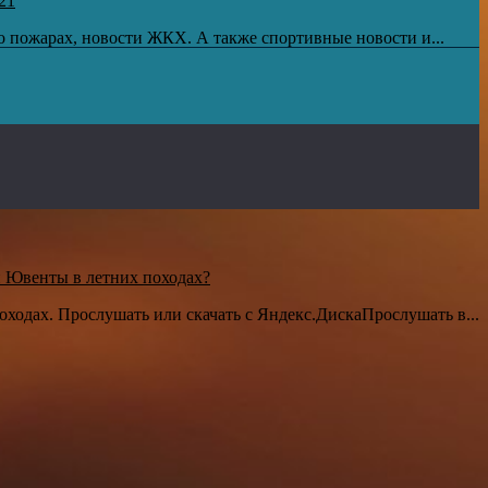
21
 о пожарах, новости ЖКХ. А также спортивные новости и...
 Ювенты в летних походах?
ходах. Прослушать или скачать с Яндекс.ДискаПрослушать в...