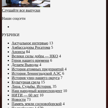
Слушайте все выпуски
Наши соцсети
РУБРИКИ
Актуальное интервью
13
Амбассадоры Росатома
5
Анонсы
84
Велики силы добра — НКО
4
Герои нашего времени
6
Делаем Выводы
4
История атомных предприятий
4
История Ленинградской АЭС
6
История улиц нашего округа
7
Культурная среда
15
Лица. Судьбы. История.
35
Наш народный корреспондент
10
НИТИ — 60 лет
10
Новости
73
Память земли сосновоборской
4