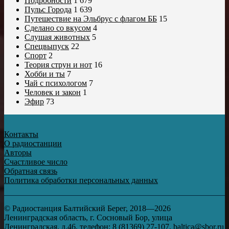
Подробности
1 679
Пульс Города
1 639
Путешествие на Эльбрус с флагом ББ
15
Сделано со вкусом
4
Слушая животных
5
Спецвыпуск
22
Спорт
2
Теория струн и нот
16
Хобби и ты
7
Чай с психологом
7
Человек и закон
1
Эфир
73
Контакты
О радиостанции
Авторы
Счастливое число
Обратная связь
Политика обработки персональных данных
© Радиостанция Балтийский Берег, 2018—2026
Ленинградская область, г. Сосновый Бор, улица
Ленинградская, д.46, телефон: 8 (81369) 27-107, baltica@sbor.ru