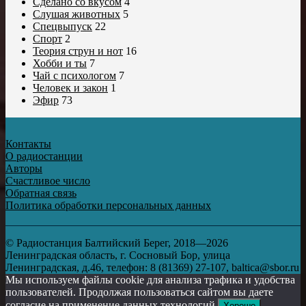
Сделано со вкусом
4
Слушая животных
5
Спецвыпуск
22
Спорт
2
Теория струн и нот
16
Хобби и ты
7
Чай с психологом
7
Человек и закон
1
Эфир
73
Контакты
О радиостанции
Авторы
Счастливое число
Обратная связь
Политика обработки персональных данных
© Радиостанция Балтийский Берег, 2018—2026
Ленинградская область, г. Сосновый Бор, улица
Ленинградская, д.46, телефон: 8 (81369) 27-107, baltica@sbor.ru
Мы используем файлы cookie для анализа трафика и удобства
пользователей. Продолжая пользоваться сайтом вы даете
согласие на применение данных технологий.
Хорошо