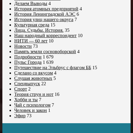
Делаем Выводы
4
История атомных предприятий
4
История Ленинградской АЭС
6
История улиц нашего округа
7
Культурная среда
15
Лица. Судьбы. История.
35
Наш народный корреспондент
10
НИТИ — 60 лет
10
Новости
73
Память земли сосновоборской
4
Подробности
1 679
Пульс Города
1 639
Путешествие на Эльбрус с флагом ББ
15
Сделано со вкусом
4
Слушая животных
5
Спецвыпуск
22
Спорт
2
Теория струн и нот
16
Хобби и ты
7
Чай с психологом
7
Человек и закон
1
Эфир
73