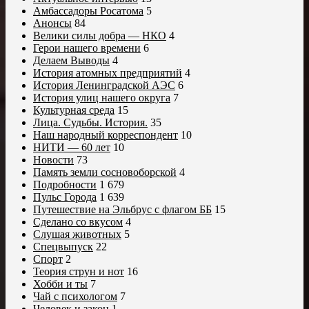
Амбассадоры Росатома
5
Анонсы
84
Велики силы добра — НКО
4
Герои нашего времени
6
Делаем Выводы
4
История атомных предприятий
4
История Ленинградской АЭС
6
История улиц нашего округа
7
Культурная среда
15
Лица. Судьбы. История.
35
Наш народный корреспондент
10
НИТИ — 60 лет
10
Новости
73
Память земли сосновоборской
4
Подробности
1 679
Пульс Города
1 639
Путешествие на Эльбрус с флагом ББ
15
Сделано со вкусом
4
Слушая животных
5
Спецвыпуск
22
Спорт
2
Теория струн и нот
16
Хобби и ты
7
Чай с психологом
7
Человек и закон
1