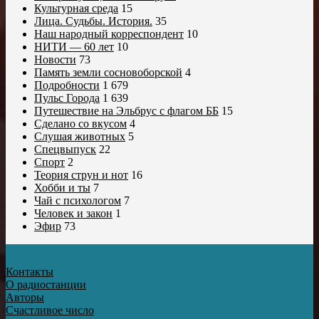
Культурная среда
15
Лица. Судьбы. История.
35
Наш народный корреспондент
10
НИТИ — 60 лет
10
Новости
73
Память земли сосновоборской
4
Подробности
1 679
Пульс Города
1 639
Путешествие на Эльбрус с флагом ББ
15
Сделано со вкусом
4
Слушая животных
5
Спецвыпуск
22
Спорт
2
Теория струн и нот
16
Хобби и ты
7
Чай с психологом
7
Человек и закон
1
Эфир
73
Контакты
О радиостанции
Авторы
Счастливое число