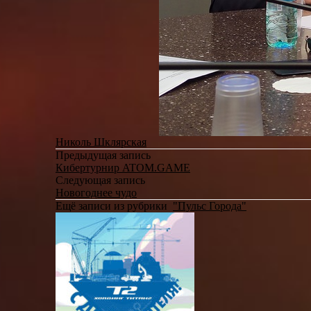
Николь Шклярская
Предыдущая запись
Кибертурнир ATOM.GAME
Следующая запись
Новогоднее чудо
Ещё записи из рубрики
"Пульс Города"