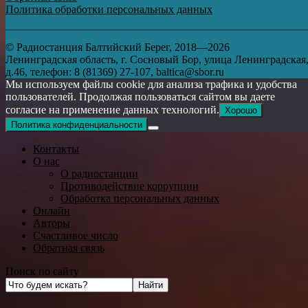
Политика обработки персональных данных
© Радиостанция Балтийский Берег, 2018—2026
Ленинградская область, г. Сосновый Бор, улица Ленинградская
д.46, телефон: 8 (81369) 27-107, baltica@sbor.ru
Мы используем файлы cookie для анализа трафика и удобства
пользователей. Продолжая пользоваться сайтом вы даете
согласие на применение данных технологий.
Хорошо
Политика конфиденциальности
Контакты
О нас
О радиостанции
Противодействие коррупции
Обработка персональных данных
Онлайн
Авторы
Счастливое число
Обратная связь
Поиск по сайту