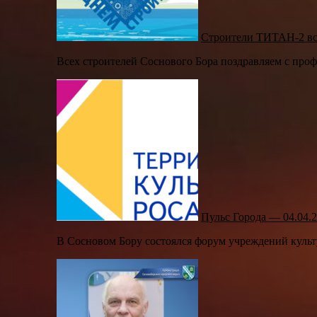
Строители ТИТАН-2 вс
Всех строителей Соснового Бора поздравляем с про
Пульс Города — 04.04.
В Сосновом Бору состоялся форум учреждений культу