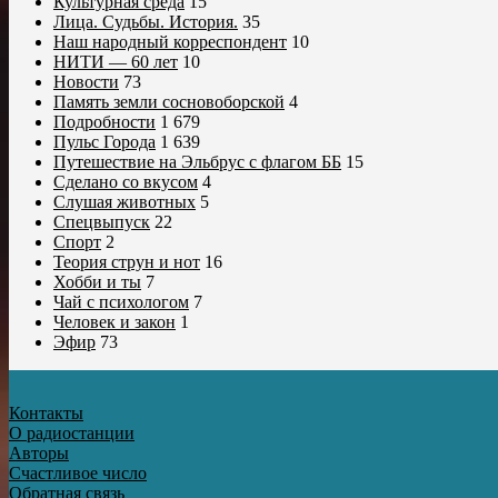
Культурная среда
15
Лица. Судьбы. История.
35
Наш народный корреспондент
10
НИТИ — 60 лет
10
Новости
73
Память земли сосновоборской
4
Подробности
1 679
Пульс Города
1 639
Путешествие на Эльбрус с флагом ББ
15
Сделано со вкусом
4
Слушая животных
5
Спецвыпуск
22
Спорт
2
Теория струн и нот
16
Хобби и ты
7
Чай с психологом
7
Человек и закон
1
Эфир
73
Контакты
О радиостанции
Авторы
Счастливое число
Обратная связь