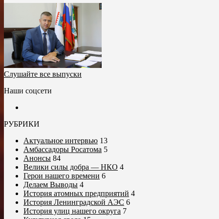
Слушайте все выпуски
Наши соцсети
РУБРИКИ
Актуальное интервью
13
Амбассадоры Росатома
5
Анонсы
84
Велики силы добра — НКО
4
Герои нашего времени
6
Делаем Выводы
4
История атомных предприятий
4
История Ленинградской АЭС
6
История улиц нашего округа
7