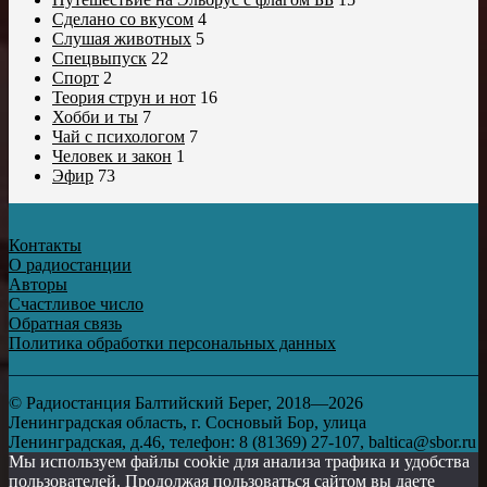
Сделано со вкусом
4
Слушая животных
5
Спецвыпуск
22
Спорт
2
Теория струн и нот
16
Хобби и ты
7
Чай с психологом
7
Человек и закон
1
Эфир
73
Контакты
О радиостанции
Авторы
Счастливое число
Обратная связь
Политика обработки персональных данных
© Радиостанция Балтийский Берег, 2018—2026
Ленинградская область, г. Сосновый Бор, улица
Ленинградская, д.46, телефон: 8 (81369) 27-107, baltica@sbor.ru
Мы используем файлы cookie для анализа трафика и удобства
пользователей. Продолжая пользоваться сайтом вы даете