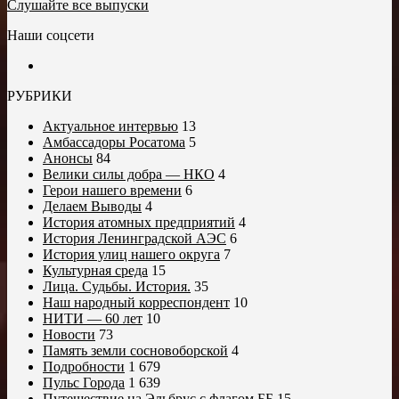
Слушайте все выпуски
Наши соцсети
РУБРИКИ
Актуальное интервью
13
Амбассадоры Росатома
5
Анонсы
84
Велики силы добра — НКО
4
Герои нашего времени
6
Делаем Выводы
4
История атомных предприятий
4
История Ленинградской АЭС
6
История улиц нашего округа
7
Культурная среда
15
Лица. Судьбы. История.
35
Наш народный корреспондент
10
НИТИ — 60 лет
10
Новости
73
Память земли сосновоборской
4
Подробности
1 679
Пульс Города
1 639
Путешествие на Эльбрус с флагом ББ
15