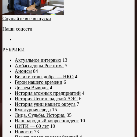
Слушайте все выпуски
Наши соцсети
РУБРИКИ
Актуальное интервью
13
Амбассадоры Росатома
5
Анонсы
84
Велики силы добра — НКО
4
Герои нашего времени
6
Делаем Выводы
4
История атомных предприятий
4
История Ленинградской АЭС
6
История улиц нашего округа
7
Культурная среда
15
Лица. Судьбы. История.
35
Наш народный корреспондент
10
НИТИ — 60 лет
10
Новости
73