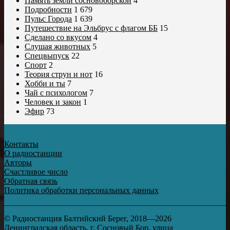
Память земли сосновоборской
4
Подробности
1 679
Пульс Города
1 639
Путешествие на Эльбрус с флагом ББ
15
Сделано со вкусом
4
Слушая животных
5
Спецвыпуск
22
Спорт
2
Теория струн и нот
16
Хобби и ты
7
Чай с психологом
7
Человек и закон
1
Эфир
73
Контакты
О радиостанции
Авторы
Счастливое число
Обратная связь
Политика обработки персональных данных
© Радиостанция Балтийский Берег, 2018—2026
Ленинградская область, г. Сосновый Бор, улица