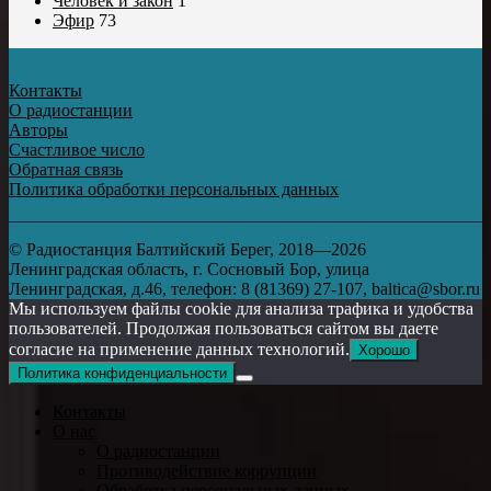
Человек и закон
1
Эфир
73
Контакты
О радиостанции
Авторы
Счастливое число
Обратная связь
Политика обработки персональных данных
© Радиостанция Балтийский Берег, 2018—2026
Ленинградская область, г. Сосновый Бор, улица
Ленинградская, д.46, телефон: 8 (81369) 27-107, baltica@sbor.ru
Мы используем файлы cookie для анализа трафика и удобства
пользователей. Продолжая пользоваться сайтом вы даете
согласие на применение данных технологий.
Хорошо
Политика конфиденциальности
Контакты
О нас
О радиостанции
Противодействие коррупции
Обработка персональных данных