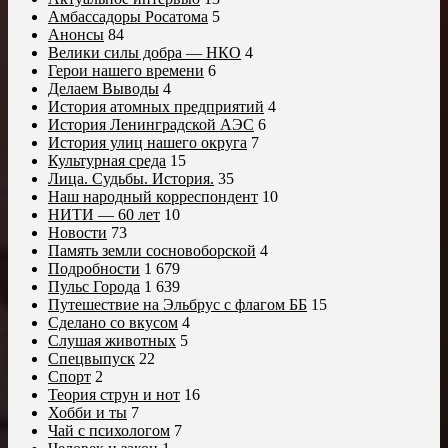
Амбассадоры Росатома
5
Анонсы
84
Велики силы добра — НКО
4
Герои нашего времени
6
Делаем Выводы
4
История атомных предприятий
4
История Ленинградской АЭС
6
История улиц нашего округа
7
Культурная среда
15
Лица. Судьбы. История.
35
Наш народный корреспондент
10
НИТИ — 60 лет
10
Новости
73
Память земли сосновоборской
4
Подробности
1 679
Пульс Города
1 639
Путешествие на Эльбрус с флагом ББ
15
Сделано со вкусом
4
Слушая животных
5
Спецвыпуск
22
Спорт
2
Теория струн и нот
16
Хобби и ты
7
Чай с психологом
7