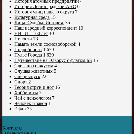
История атомных предприятий
4
История Ленинградской АЭС
6
История улиц нашего округа
7
Культурная среда
15
Лица. Судьбы. История.
35
Наш народный корреспондент
10
НИТИ — 60 лет
10
Новости
73
Память земли сосновоборской
4
Подробности
1 679
Пульс Города
1 639
Путешествие на Эльбрус с флагом ББ
15
Сделано со вкусом
4
Слушая животных
5
Спецвыпуск
22
Спорт
2
Теория струн и нот
16
Хобби и ты
7
Чай с психологом
7
Человек и закон
1
Эфир
73
Контакты
О радиостанции