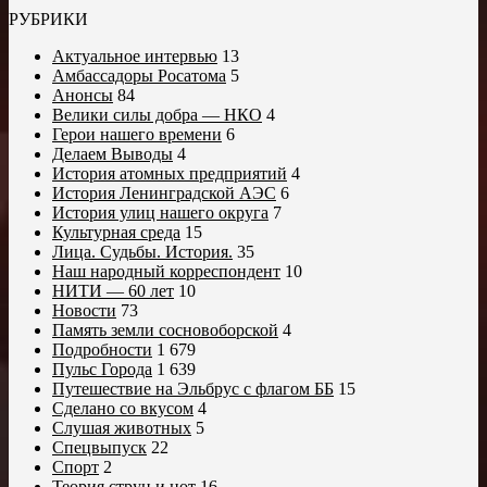
РУБРИКИ
Актуальное интервью
13
Амбассадоры Росатома
5
Анонсы
84
Велики силы добра — НКО
4
Герои нашего времени
6
Делаем Выводы
4
История атомных предприятий
4
История Ленинградской АЭС
6
История улиц нашего округа
7
Культурная среда
15
Лица. Судьбы. История.
35
Наш народный корреспондент
10
НИТИ — 60 лет
10
Новости
73
Память земли сосновоборской
4
Подробности
1 679
Пульс Города
1 639
Путешествие на Эльбрус с флагом ББ
15
Сделано со вкусом
4
Слушая животных
5
Спецвыпуск
22
Спорт
2
Теория струн и нот
16