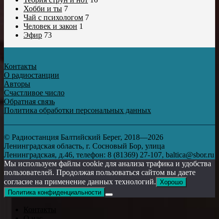
Хобби и ты
7
Чай с психологом
7
Человек и закон
1
Эфир
73
Контакты
О радиостанции
Авторы
Счастливое число
Обратная связь
Политика обработки персональных данных
© Радиостанция Балтийский Берег, 2018—2026
Ленинградская область, г. Сосновый Бор, улица
Ленинградская, д.46, телефон: 8 (81369) 27-107, baltica@sbor.ru
Мы используем файлы cookie для анализа трафика и удобства
пользователей. Продолжая пользоваться сайтом вы даете
согласие на применение данных технологий.
Хорошо
Политика конфиденциальности
Контакты
О нас