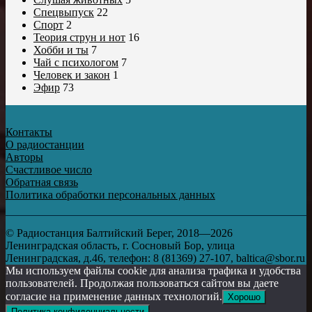
Спецвыпуск
22
Спорт
2
Теория струн и нот
16
Хобби и ты
7
Чай с психологом
7
Человек и закон
1
Эфир
73
Контакты
О радиостанции
Авторы
Счастливое число
Обратная связь
Политика обработки персональных данных
© Радиостанция Балтийский Берег, 2018—2026
Ленинградская область, г. Сосновый Бор, улица
Ленинградская, д.46, телефон: 8 (81369) 27-107, baltica@sbor.ru
Мы используем файлы cookie для анализа трафика и удобства
пользователей. Продолжая пользоваться сайтом вы даете
согласие на применение данных технологий.
Хорошо
Политика конфиденциальности