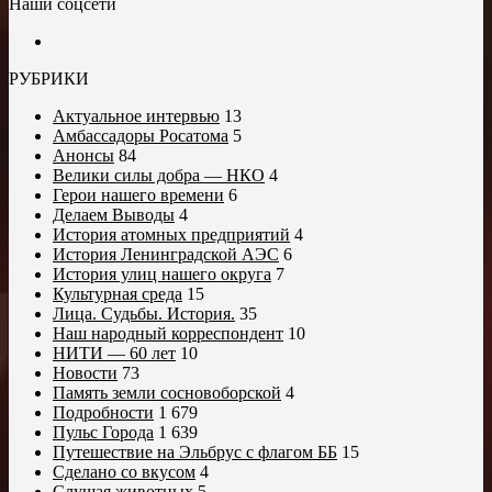
Наши соцсети
РУБРИКИ
Актуальное интервью
13
Амбассадоры Росатома
5
Анонсы
84
Велики силы добра — НКО
4
Герои нашего времени
6
Делаем Выводы
4
История атомных предприятий
4
История Ленинградской АЭС
6
История улиц нашего округа
7
Культурная среда
15
Лица. Судьбы. История.
35
Наш народный корреспондент
10
НИТИ — 60 лет
10
Новости
73
Память земли сосновоборской
4
Подробности
1 679
Пульс Города
1 639
Путешествие на Эльбрус с флагом ББ
15
Сделано со вкусом
4
Слушая животных
5