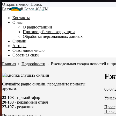
Открыть меню
Поиск
Балтийский Берег 103 FM
Контакты
О нас
О радиостанции
Противодействие коррупции
Обработка персональных данных
Онлайн
Авторы
Счастливое число
Обратная связь
Главная
›
Подробности
›
Еженедельная сводка новостей и пр
Еж
Слушайте радио онлайн, передавайте приветы
друзьям.
05.07.
23-103
- прямой эфир
Узнаё
20-133
- рекламный отдел
Прослу
27-107
- редакция
Просл
Подкаст главы округа