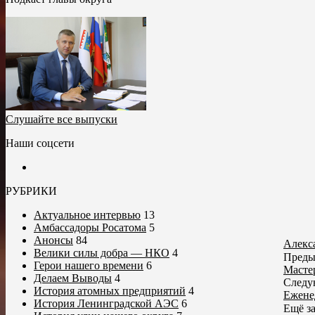
Слушайте все выпуски
Наши соцсети
РУБРИКИ
Актуальное интервью
13
Амбассадоры Росатома
5
Анонсы
84
Алекс
Велики силы добра — НКО
4
Преды
Герои нашего времени
6
Масте
Делаем Выводы
4
Следу
История атомных предприятий
4
Ежене
История Ленинградской АЭС
6
Ещё з