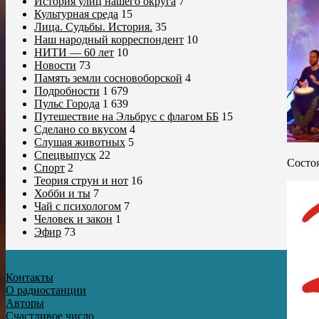
История улиц нашего округа
7
Культурная среда
15
Лица. Судьбы. История.
35
Наш народный корреспондент
10
НИТИ — 60 лет
10
Новости
73
Память земли сосновоборской
4
Подробности
1 679
Пульс Города
1 639
Путешествие на Эльбрус с флагом ББ
15
Сделано со вкусом
4
Слушая животных
5
Спецвыпуск
22
Состо
Спорт
2
Теория струн и нот
16
Хобби и ты
7
Чай с психологом
7
Человек и закон
1
Эфир
73
Контакты
О радиостанции
Авторы
Счастливое число