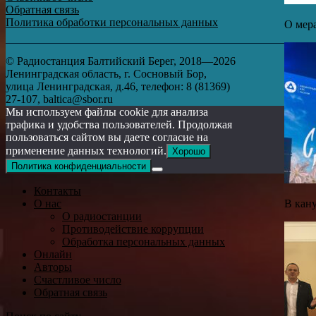
Обратная связь
Политика обработки персональных данных
О мер
© Радиостанция Балтийский Берег, 2018—2026
Ленинградская область, г. Сосновый Бор,
улица Ленинградская, д.46, телефон: 8 (81369)
27-107, baltica@sbor.ru
Мы используем файлы cookie для анализа
трафика и удобства пользователей. Продолжая
пользоваться сайтом вы даете согласие на
применение данных технологий.
Хорошо
Политика конфиденциальности
Контакты
В кан
О нас
О радиостанции
Противодействие коррупции
Обработка персональных данных
Онлайн
Авторы
Счастливое число
Обратная связь