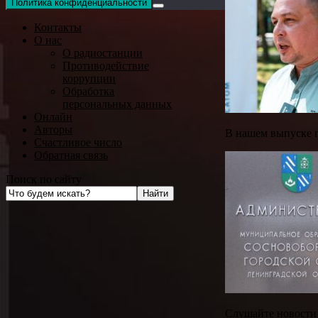
Политика конфиденциальности
Контакты
О нас
О радиостанции
Противодействие
коррупции
Обработка
персональных данных
Онлайн
Авторы
В нашем выпуске п
Счастливое число
Обратная связь
Поиск по сайту
Слушайте новости 