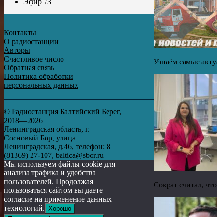
Эфир
73
Контакты
О радиостанции
Авторы
Счастливое число
Узнаём самые акту
Обратная связь
Политика обработки
персональных данных
© Радиостанция Балтийский Берег,
2018—2026
Ленинградская область, г.
Сосновый Бор, улица
Ленинградская, д.46, телефон: 8
(81369) 27-107, baltica@sbor.ru
Мы используем файлы cookie для
анализа трафика и удобства
пользователей. Продолжая
Сократ считал, что
пользоваться сайтом вы даете
согласие на применение данных
технологий.
Хорошо