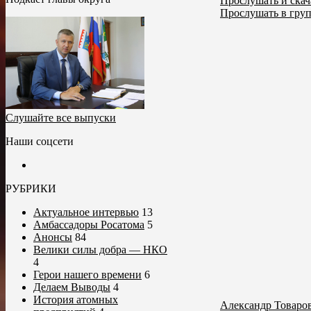
Прослушать и скач
Прослушать в гру
Слушайте все выпуски
Наши соцсети
РУБРИКИ
Актуальное интервью
13
Амбассадоры Росатома
5
Анонсы
84
Велики силы добра — НКО
4
Герои нашего времени
6
Делаем Выводы
4
История атомных
Александр Товаро