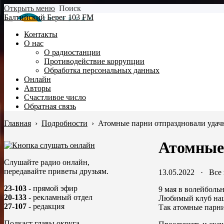
Открыть меню
Поиск
Балтийский Берег 103 FM
Контакты
О нас
О радиостанции
Противодействие коррупции
Обработка персональных данных
Онлайн
Авторы
Счастливое число
Обратная связь
Главная
›
Подробности
›
Атомные парни отпраздновали удач
Атомные 
Слушайте радио онлайн,
передавайте приветы друзьям.
13.05.2022
·
Все
23-103
- прямой эфир
9 мая в волейболь
20-133
- рекламный отдел
Любимый клуб наш
27-107
- редакция
Так атомные парни
Подкаст главы округа