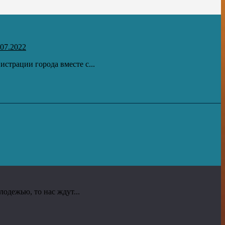
07.2022
страции города вместе с...
лодежью, то нас ждут...