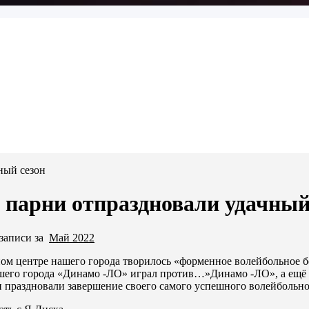
ный сезон
парни отпраздновали удачный
 записи за
Май 2022
ном центре нашего города творилось «форменное волейбольное б
его города «Динамо -ЛО» играл против…»Динамо -ЛО», а ещё 
 праздновали завершение своего самого успешного волейбольног