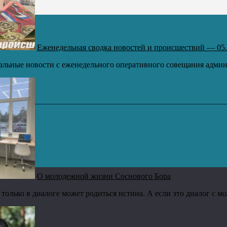
Еженедельная сводка новостей и происшествий — 05.
альные новости с еженедельного оперативного совещания админи
О молодежной жизни Соснового Бора
 только в диалоге может родиться истина. А если это диалог с мо