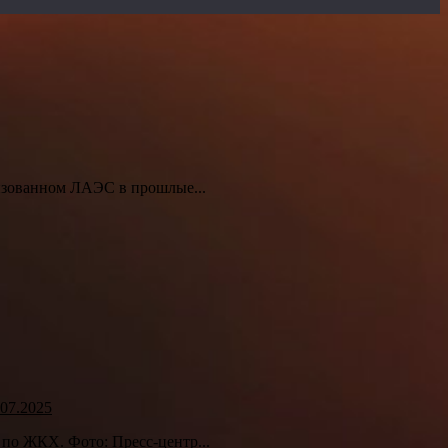
низованном ЛАЭС в прошлые...
07.2025
 по ЖКХ. Фото: Пресс-центр...