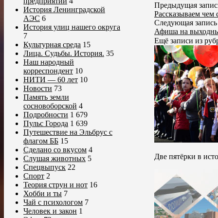
предприятий
4
Предыдущая запис
История Ленинградской
Рассказываем чем
АЭС
6
Следующая запись
История улиц нашего округа
Афиша на выходны
7
Ещё записи из ру
Культурная среда
15
Лица. Судьбы. История.
35
Наш народный
корреспондент
10
НИТИ — 60 лет
10
Новости
73
Память земли
сосновоборской
4
Подробности
1 679
Пульс Города
1 639
Путешествие на Эльбрус с
флагом ББ
15
Сделано со вкусом
4
Две пятёрки в исто
Слушая животных
5
Спецвыпуск
22
Спорт
2
Теория струн и нот
16
Хобби и ты
7
Чай с психологом
7
Человек и закон
1