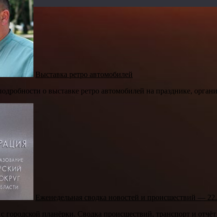
Выставка ретро автомобилей
одробности о выставке ретро автомобилей на празднике, орга
Еженедельная сводка новостей и происшествий — 22.
с городской планёрки. Сводка происшествий, транспорт и отчёт