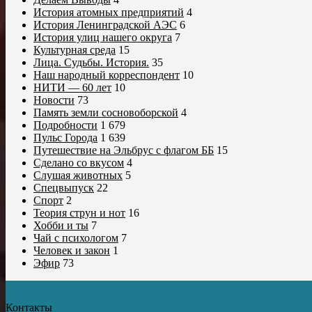
История атомных предприятий
4
История Ленинградской АЭС
6
История улиц нашего округа
7
Культурная среда
15
Лица. Судьбы. История.
35
Наш народный корреспондент
10
НИТИ — 60 лет
10
Новости
73
Память земли сосновоборской
4
Подробности
1 679
Пульс Города
1 639
Путешествие на Эльбрус с флагом ББ
15
Сделано со вкусом
4
Слушая животных
5
Спецвыпуск
22
Спорт
2
Теория струн и нот
16
Хобби и ты
7
Чай с психологом
7
Человек и закон
1
Эфир
73
Контакты