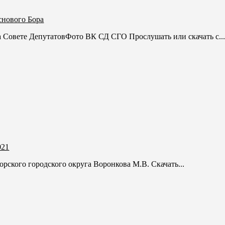
снового Бора
а Совете ДепутатовФото ВК СД СГО Прослушать или скачать с..
021
рского городского округа Воронкова М.В. Скачать...