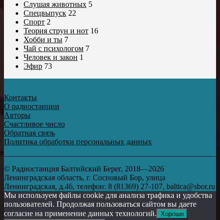
Слушая животных
5
Спецвыпуск
22
Спорт
2
Теория струн и нот
16
Хобби и ты
7
Чай с психологом
7
Человек и закон
1
Эфир
73
Контакты
О радиостанции
Авторы
Счастливое число
Обратная связь
Политика обработки персональных данных
© Радиостанция Балтийский Берег, 2018—2026
Ленинградская область, г. Сосновый Бор, улица
Ленинградская, д.46, телефон: 8 (81369) 27-107, baltica@sbor.ru
Мы используем файлы cookie для анализа трафика и удобства
пользователей. Продолжая пользоваться сайтом вы даете
согласие на применение данных технологий.
Хорошо