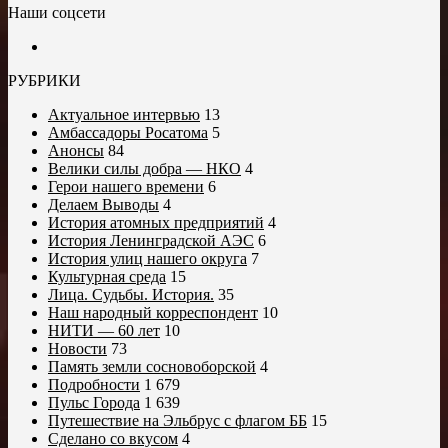
Наши соцсети
РУБРИКИ
Актуальное интервью
13
Амбассадоры Росатома
5
Анонсы
84
Велики силы добра — НКО
4
Герои нашего времени
6
Делаем Выводы
4
История атомных предприятий
4
История Ленинградской АЭС
6
История улиц нашего округа
7
Культурная среда
15
Лица. Судьбы. История.
35
Наш народный корреспондент
10
НИТИ — 60 лет
10
Новости
73
Память земли сосновоборской
4
Подробности
1 679
Пульс Города
1 639
Путешествие на Эльбрус с флагом ББ
15
Сделано со вкусом
4