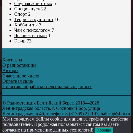
Слушая животных
5
Спецвыпуск
22
Спорт
2
Теория струн и нот
16
Хобби и ты
7
Чай с психологом
7
Человек и закон
1
Эфир
73
Контакты
О радиостанции
Авторы
Счастливое число
Обратная связь
Политика обработки персональных данных
© Радиостанция Балтийский Берег, 2018—2026
Ленинградская область, г. Сосновый Бор, улица
Ленинградская, д.46, телефон: 8 (81369) 27-107, baltica@sbor.ru
Мы используем файлы cookie для анализа трафика и удобства
пользователей. Продолжая пользоваться сайтом вы даете
согласие на применение данных технологий.
Хорошо