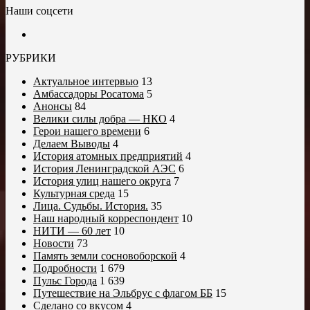
Наши соцсети
РУБРИКИ
Актуальное интервью
13
Амбассадоры Росатома
5
Анонсы
84
Велики силы добра — НКО
4
Герои нашего времени
6
Делаем Выводы
4
История атомных предприятий
4
История Ленинградской АЭС
6
История улиц нашего округа
7
Культурная среда
15
Лица. Судьбы. История.
35
Наш народный корреспондент
10
НИТИ — 60 лет
10
Новости
73
Память земли сосновоборской
4
Подробности
1 679
Пульс Города
1 639
Путешествие на Эльбрус с флагом ББ
15
Сделано со вкусом
4