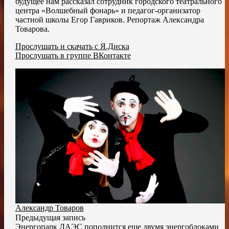
будущее нам рассказал сотрудник городского театрального
центра «Волшебный фонарь» и педагог-организатор
частной школы Егор Гавриков. Репортаж Александра
Товарова.
Прослушать и скачать с Я.Диска
Прослушать в группе ВКонтакте
Александр Товаров
Предыдущая запись
Энергопарк ЛАЭС пополнится еще двумя энергоблоками