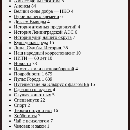
Амбассадоры Росатома
5
Анонсы
84
Велики силы добра — НКО
4
Герои нашего времени
6
Делаем Выводы
4
История атомных предприятий
4
История Ленинградской АЭС
6
История улиц нашего округа
7
Культурная среда
15
Лица. Судьбы. История.
35
Наш народный корреспондент
10
НИТИ — 60 лет
10
Новости
73
Память земли сосновоборской
4
Подробности
1 679
Пульс Города
1 639
Путешествие на Эльбрус с флагом ББ
15
Сделано со вкусом
4
Слушая животных
5
Спецвыпуск
22
Спорт
2
Теория струн и нот
16
Хобби и ты
7
Чай с психологом
7
Человек и закон
1