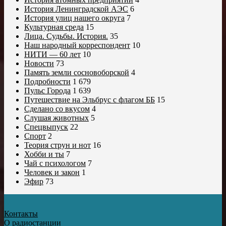
История Ленинградской АЭС
6
История улиц нашего округа
7
Культурная среда
15
Лица. Судьбы. История.
35
Наш народный корреспондент
10
НИТИ — 60 лет
10
Новости
73
Память земли сосновоборской
4
Подробности
1 679
Пульс Города
1 639
Путешествие на Эльбрус с флагом ББ
15
Сделано со вкусом
4
Слушая животных
5
Спецвыпуск
22
Спорт
2
Теория струн и нот
16
Хобби и ты
7
Чай с психологом
7
Человек и закон
1
Эфир
73
Контакты
О радиостанции