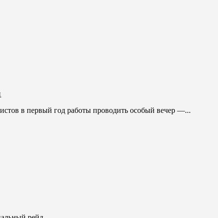
и
стов в первый год работы проводить особый вечер —...
нальный рейд