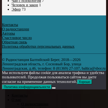
Чай с психологом
7
Человек и закон
1
Эфир
73
Контакты
О радиостанции
Авторы
Счастливое число
Обратная связь
Политика обработки персональных данных
© Радиостанция Балтийский Берег, 2018—2026
Ленинградская область, г. Сосновый Бор, улица
Ленинградская, д.46, телефон: 8 (81369) 27-107, baltica@sbor.ru
Мы используем файлы cookie для анализа трафика и удобства
пользователей. Продолжая пользоваться сайтом вы даете
согласие на применение данных технологий.
Хорошо
Политика конфиденциальности
Контакты
О нас
О радиостанции