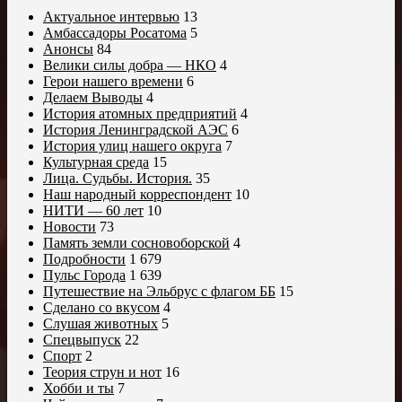
Актуальное интервью
13
Амбассадоры Росатома
5
Анонсы
84
Велики силы добра — НКО
4
Герои нашего времени
6
Делаем Выводы
4
История атомных предприятий
4
История Ленинградской АЭС
6
История улиц нашего округа
7
Культурная среда
15
Лица. Судьбы. История.
35
Наш народный корреспондент
10
НИТИ — 60 лет
10
Новости
73
Память земли сосновоборской
4
Подробности
1 679
Пульс Города
1 639
Путешествие на Эльбрус с флагом ББ
15
Сделано со вкусом
4
Слушая животных
5
Спецвыпуск
22
Спорт
2
Теория струн и нот
16
Хобби и ты
7