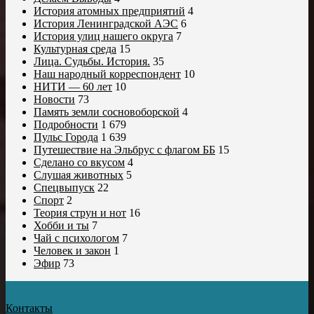
История атомных предприятий
4
История Ленинградской АЭС
6
История улиц нашего округа
7
Культурная среда
15
Лица. Судьбы. История.
35
Наш народный корреспондент
10
НИТИ — 60 лет
10
Новости
73
Память земли сосновоборской
4
Подробности
1 679
Пульс Города
1 639
Путешествие на Эльбрус с флагом ББ
15
Сделано со вкусом
4
Слушая животных
5
Спецвыпуск
22
Спорт
2
Теория струн и нот
16
Хобби и ты
7
Чай с психологом
7
Человек и закон
1
Эфир
73
Контакты