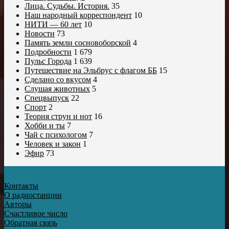
Лица. Судьбы. История.
35
Наш народный корреспондент
10
НИТИ — 60 лет
10
Новости
73
Память земли сосновоборской
4
Подробности
1 679
Пульс Города
1 639
Путешествие на Эльбрус с флагом ББ
15
Сделано со вкусом
4
Слушая животных
5
Спецвыпуск
22
Спорт
2
Теория струн и нот
16
Хобби и ты
7
Чай с психологом
7
Человек и закон
1
Эфир
73
Контакты
О радиостанции
Авторы
Счастливое число
Обратная связь