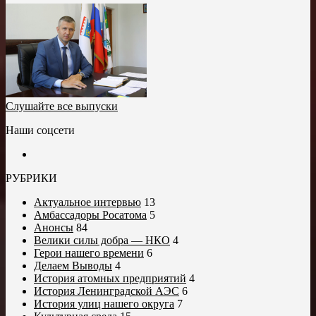
Слушайте все выпуски
Наши соцсети
РУБРИКИ
Актуальное интервью
13
Амбассадоры Росатома
5
Анонсы
84
Велики силы добра — НКО
4
Герои нашего времени
6
Делаем Выводы
4
История атомных предприятий
4
История Ленинградской АЭС
6
История улиц нашего округа
7