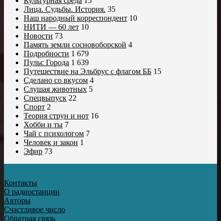
Культурная среда
15
Лица. Судьбы. История.
35
Наш народный корреспондент
10
НИТИ — 60 лет
10
Новости
73
Память земли сосновоборской
4
Подробности
1 679
Пульс Города
1 639
Путешествие на Эльбрус с флагом ББ
15
Сделано со вкусом
4
Слушая животных
5
Спецвыпуск
22
Спорт
2
Теория струн и нот
16
Хобби и ты
7
Чай с психологом
7
Человек и закон
1
Эфир
73
Контакты
О радиостанции
Авторы
Счастливое число
Обратная связь