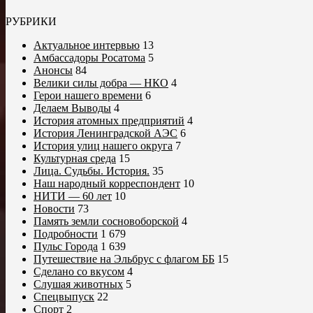
РУБРИКИ
Актуальное интервью
13
Амбассадоры Росатома
5
Анонсы
84
Велики силы добра — НКО
4
Герои нашего времени
6
Делаем Выводы
4
История атомных предприятий
4
История Ленинградской АЭС
6
История улиц нашего округа
7
Культурная среда
15
Лица. Судьбы. История.
35
Наш народный корреспондент
10
НИТИ — 60 лет
10
Новости
73
Память земли сосновоборской
4
Подробности
1 679
Пульс Города
1 639
Путешествие на Эльбрус с флагом ББ
15
Сделано со вкусом
4
Слушая животных
5
Спецвыпуск
22
Спорт
2