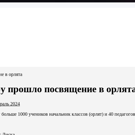
е в орлята
у прошло посвящение в орлят
раль 2024
 больше 1000 учеников начальник классов (орлят) и 40 педагого
с.Диска