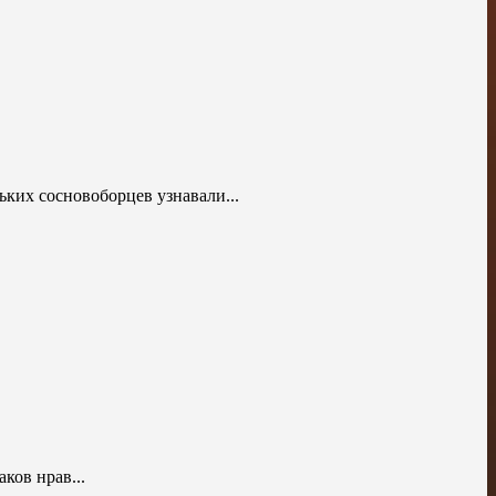
х сосновоборцев узнавали...
ков нрав...