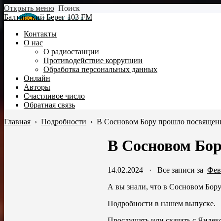
Открыть меню
Поиск
Балтийский Берег 103 FM
Контакты
О нас
О радиостанции
Противодействие коррупции
Обработка персональных данных
Онлайн
Авторы
Счастливое число
Обратная связь
Главная
›
Подробности
›
В Сосновом Бору прошло посвящени
В Сосновом Бор
14.02.2024
·
Все записи за
Фев
А вы знали, что в Сосновом Бору
Подробности в нашем выпуске.
Прослушать или скачать с Яндек