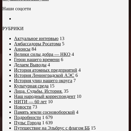
Наши соцсети
РУБРИКИ
Актуальное интервью
13
Амбассадоры Росатома
5
Анонсы
84
Велики силы добра — НКО
4
Герои нашего времени
6
Делаем Выводы
4
История атомных предприятий
4
История Ленинградской АЭС
6
История улиц нашего округа
7
Культурная среда
15
Лица. Судьбы. История.
35
Наш народный корреспондент
10
НИТИ — 60 лет
10
Новости
73
Память земли сосновоборской
4
Подробности
1 679
Пульс Города
1 639
Путешествие на Эльбрус с флагом ББ
15