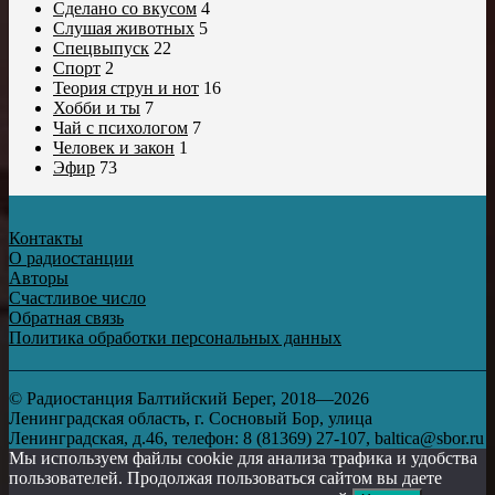
Сделано со вкусом
4
Слушая животных
5
Спецвыпуск
22
Спорт
2
Теория струн и нот
16
Хобби и ты
7
Чай с психологом
7
Человек и закон
1
Эфир
73
Контакты
О радиостанции
Авторы
Счастливое число
Обратная связь
Политика обработки персональных данных
© Радиостанция Балтийский Берег, 2018—2026
Ленинградская область, г. Сосновый Бор, улица
Ленинградская, д.46, телефон: 8 (81369) 27-107, baltica@sbor.ru
Мы используем файлы cookie для анализа трафика и удобства
пользователей. Продолжая пользоваться сайтом вы даете