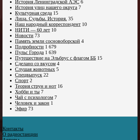
История Ленинградской АЭС
6
История улиц нашего округа
7
Культурная среда
15
Лица. Судьбы. История.
35
Наш народный корреспондент
10
НИТИ — 60 лет
10
Новости
73
Память земли сосновоборской
4
Подробности
1 679
Пульс Города
1 639
Путешествие на Эльбрус с флагом ББ
15
Сделано со вкусом
4
Слушая животных
5
Спецвыпуск
22
Спорт
2
Теория струн и нот
16
Хобби и ты
7
Чай с психологом
7
Человек и закон
1
Эфир
73
Контакты
О радиостанции
Авторы