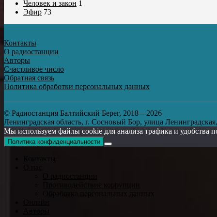
Человек и закон
1
Эфир
73
Контакты
О радиостанции
Авторы
Счастливое число
Обратная связь
Политика обработки персональных данных
© Радиостанция Балтийский Берег, 2018—2026
Ленинградская область, г. Сосновый Бор, улица Ленинградская, д
Мы используем файлы cookie для анализа трафика и удобства п
Политика конфиденциальности
Контакты
О нас
О радиостанции
Противодействие коррупции
Обработка персональных данных
Онлайн
Авторы