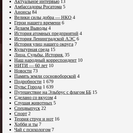
Актуальное интервью
13
Амбассадоры Росатома
5
Анонсы
84
Велики силы добра — НКО
4
Герои нашего времени
6
Делаем Выводы
4
История атомных предприятий
4
История Ленинградской АЭС
6
История улиц нашего округа
7
Культурная среда
15
Лица. Судьбы. История.
35
Наш народный корреспондент
10
НИТИ — 60 лет
10
Новости
73
Память земли сосновоборской
4
Подробности
1 679
Пульс Города
1 639
Путешествие на Эльбрус с флагом ББ
15
Сделано со вкусом
4
Слушая животных
5
Спецвыпуск
22
Спорт
2
Теория струн и нот
16
Хобби и ты
7
Чай с психологом
7