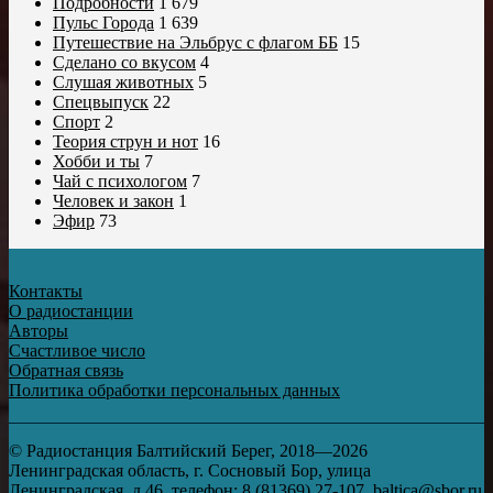
Подробности
1 679
Пульс Города
1 639
Путешествие на Эльбрус с флагом ББ
15
Сделано со вкусом
4
Слушая животных
5
Спецвыпуск
22
Спорт
2
Теория струн и нот
16
Хобби и ты
7
Чай с психологом
7
Человек и закон
1
Эфир
73
Контакты
О радиостанции
Авторы
Счастливое число
Обратная связь
Политика обработки персональных данных
© Радиостанция Балтийский Берег, 2018—2026
Ленинградская область, г. Сосновый Бор, улица
Ленинградская, д.46, телефон: 8 (81369) 27-107, baltica@sbor.ru