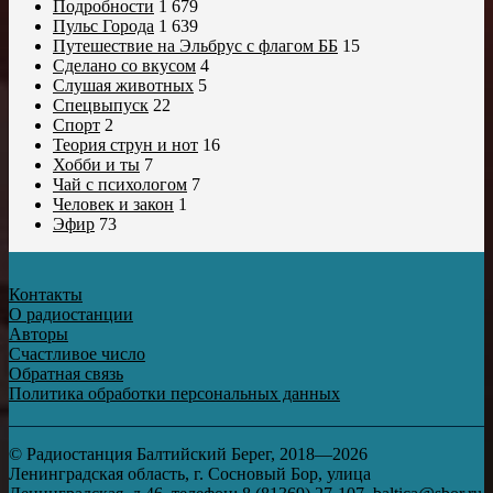
Подробности
1 679
Пульс Города
1 639
Путешествие на Эльбрус с флагом ББ
15
Сделано со вкусом
4
Слушая животных
5
Спецвыпуск
22
Спорт
2
Теория струн и нот
16
Хобби и ты
7
Чай с психологом
7
Человек и закон
1
Эфир
73
Контакты
О радиостанции
Авторы
Счастливое число
Обратная связь
Политика обработки персональных данных
© Радиостанция Балтийский Берег, 2018—2026
Ленинградская область, г. Сосновый Бор, улица