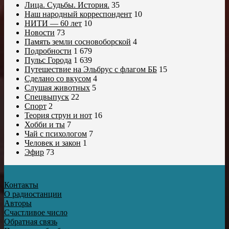
Лица. Судьбы. История.
35
Наш народный корреспондент
10
НИТИ — 60 лет
10
Новости
73
Память земли сосновоборской
4
Подробности
1 679
Пульс Города
1 639
Путешествие на Эльбрус с флагом ББ
15
Сделано со вкусом
4
Слушая животных
5
Спецвыпуск
22
Спорт
2
Теория струн и нот
16
Хобби и ты
7
Чай с психологом
7
Человек и закон
1
Эфир
73
Контакты
О радиостанции
Авторы
Счастливое число
Обратная связь