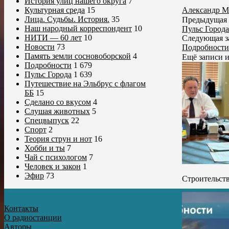
История улиц нашего округа
7
Александр М
Культурная среда
15
Лица. Судьбы. История.
35
Предыдущая 
Наш народный корреспондент
10
Пульс Города
НИТИ — 60 лет
10
Следующая з
Новости
73
Подробности
Память земли сосновоборской
4
Ещё записи 
Подробности
1 679
Пульс Города
1 639
Путешествие на Эльбрус с флагом
ББ
15
Сделано со вкусом
4
Слушая животных
5
Спецвыпуск
22
Спорт
2
Теория струн и нот
16
Хобби и ты
7
Чай с психологом
7
Человек и закон
1
Эфир
73
Строительств
Контакты
О радиостанции
Авторы