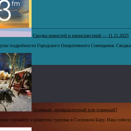
Сводка новостей и происшествий — 11.11.2025
ске подробности Городского Оперативного Совещания. Сводка п
Атомный, промышленный или пляжный?
ске слушайте о развитии туризма в Сосновом Бору. Наш собесед