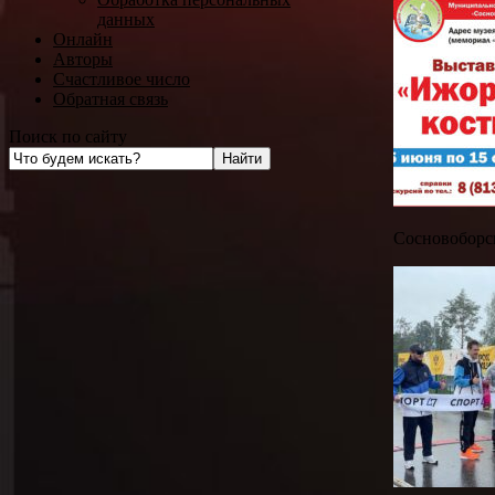
данных
Онлайн
Авторы
Счастливое число
Обратная связь
Поиск по сайту
Сосновоборск