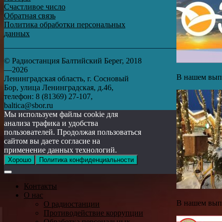
Счастливое число
Обратная связь
Политика обработки персональных
данных
© Радиостанция Балтийский Берег, 2018
—2026
В нашем выпу
Ленинградская область, г. Сосновый
Бор, улица Ленинградская, д.46,
телефон: 8 (81369) 27-107,
baltica@sbor.ru
Мы используем файлы cookie для
анализа трафика и удобства
пользователей. Продолжая пользоваться
сайтом вы даете согласие на
применение данных технологий.
Хорошо
Политика конфиденциальности
Контакты
О нас
В нашем выпу
О радиостанции
Противодействие коррупции
Обработка персональных