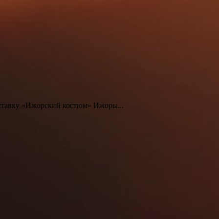
ыставку «Ижорский костюм» Ижоры...