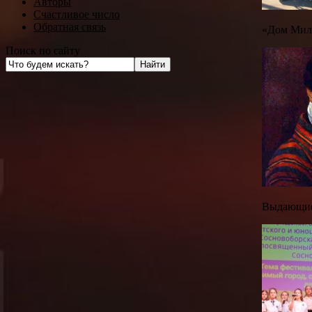
Авторы
Счастливое число
Обратная связь
«Дом Мило
Поиск по сайту
Выдающиес