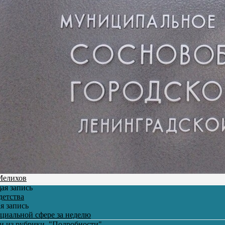
Мелихов
ая запись
детства
я запись
оциальной сфере за неделю
си из рубрики
"Подробности"