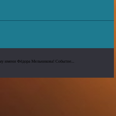
му имени Фёдора Мельникова! Событие...