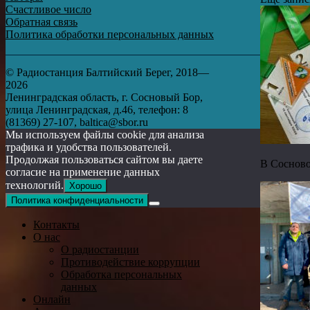
Счастливое число
Обратная связь
Политика обработки персональных данных
© Радиостанция Балтийский Берег, 2018—
2026
Ленинградская область, г. Сосновый Бор,
улица Ленинградская, д.46, телефон: 8
(81369) 27-107, baltica@sbor.ru
Мы используем файлы cookie для анализа
трафика и удобства пользователей.
Продолжая пользоваться сайтом вы даете
В Сосново
согласие на применение данных
технологий.
Хорошо
Политика конфиденциальности
Контакты
О нас
О радиостанции
Противодействие коррупции
Обработка персональных
данных
Онлайн