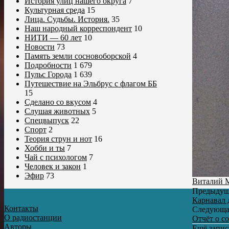
История улиц нашего округа
7
Культурная среда
15
Лица. Судьбы. История.
35
Наш народный корреспондент
10
НИТИ — 60 лет
10
Новости
73
Память земли сосновоборской
4
Подробности
1 679
Пульс Города
1 639
Путешествие на Эльбрус с флагом ББ
15
Сделано со вкусом
4
Слушая животных
5
Спецвыпуск
22
Спорт
2
Теория струн и нот
16
Хобби и ты
7
Чай с психологом
7
Человек и закон
1
Эфир
73
Виталий 
Предыдущ
Карнавал 
Контакты
Следующа
О радиостанции
Отчёт о с
Авторы
Ещё запи