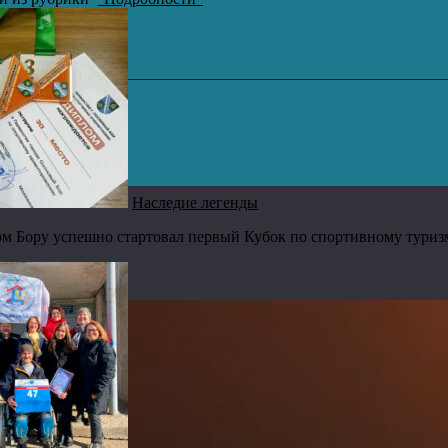
Наследие легенды
м Бору успешно стартовал первый Кубок по спортивному туриз