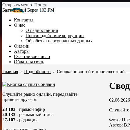
Открыть меню
Поиск
Балтийский Берег 103 FM
Контакты
О нас
О радиостанции
Противодействие коррупции
Обработка персональных данных
Онлайн
Авторы
Счастливое число
Обратная связь
Главная
›
Подробности
›
Сводка новостей и происшествий —
Свод
Слушайте радио онлайн, передавайте
приветы друзьям.
02.06.2026
23-103
- прямой эфир
Слушайте 
20-133
- рекламный отдел
Фото: Пре
27-107
- редакция
Автор: В.
Подкаст главы округа