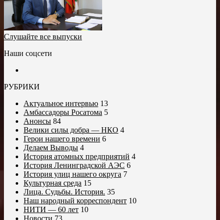
Слушайте все выпуски
Наши соцсети
РУБРИКИ
Актуальное интервью
13
Амбассадоры Росатома
5
Анонсы
84
Велики силы добра — НКО
4
Герои нашего времени
6
Делаем Выводы
4
История атомных предприятий
4
История Ленинградской АЭС
6
История улиц нашего округа
7
Культурная среда
15
Лица. Судьбы. История.
35
Наш народный корреспондент
10
НИТИ — 60 лет
10
Новости
73