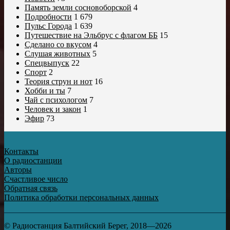
Память земли сосновоборской
4
Подробности
1 679
Пульс Города
1 639
Путешествие на Эльбрус с флагом ББ
15
Сделано со вкусом
4
Слушая животных
5
Спецвыпуск
22
Спорт
2
Теория струн и нот
16
Хобби и ты
7
Чай с психологом
7
Человек и закон
1
Эфир
73
Контакты
О радиостанции
Авторы
Счастливое число
Обратная связь
Политика обработки персональных данных
© Радиостанция Балтийский Берег, 2018—2026