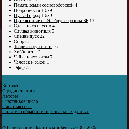
Память земли сосновоборской
4
Подробности
1 679
Пульс Города
1 639
Путешествие на Эльбрус с флагом ББ
15
Сделано со вкусом
4
Слушая животных
5
Спецвыпуск
22
Спорт
2
Теория струн и нот
16
Хобби и ты
7
Чай с психологом
7
Человек и закон
1
Эфир
73
Контакты
О радиостанции
Авторы
Счастливое число
Обратная связь
Политика обработки персональных данных
© Радиостанция Балтийский Берег, 2018—2026