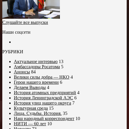
Слушайте все выпуски
Наши соцсети
РУБРИКИ
Актуальное интервью
13
Амбассадоры Росатома
5
Анонсы
84
Велики силы добра — НКО
4
Герои нашего времени
6
Делаем Выводы
4
История атомных предприятий
4
История Ленинградской АЭС
6
История улиц нашего округа
7
Культурная среда
15
Лица. Судьбы. История.
35
Наш народный корреспондент
10
НИТИ — 60 лет
10
Новости
73