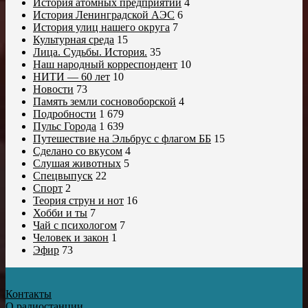
История атомных предприятий
4
История Ленинградской АЭС
6
История улиц нашего округа
7
Культурная среда
15
Лица. Судьбы. История.
35
Наш народный корреспондент
10
НИТИ — 60 лет
10
Новости
73
Память земли сосновоборской
4
Подробности
1 679
Пульс Города
1 639
Путешествие на Эльбрус с флагом ББ
15
Сделано со вкусом
4
Слушая животных
5
Спецвыпуск
22
Спорт
2
Теория струн и нот
16
Хобби и ты
7
Чай с психологом
7
Человек и закон
1
Эфир
73
Контакты
О радиостанции