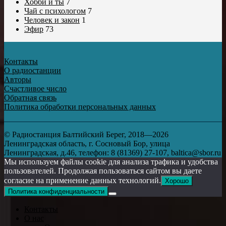
Хобби и ты
7
Чай с психологом
7
Человек и закон
1
Эфир
73
Контакты
О радиостанции
Авторы
Счастливое число
Обратная связь
Политика обработки персональных данных
© Радиостанция Балтийский Берег, 2018—2026
Ленинградская область, г. Сосновый Бор, улица
Ленинградская, д.46, телефон: 8 (81369) 27-107, baltica@sbor.ru
Мы используем файлы cookie для анализа трафика и удобства
пользователей. Продолжая пользоваться сайтом вы даете
согласие на применение данных технологий.
Хорошо
Политика конфиденциальности
Контакты
О нас