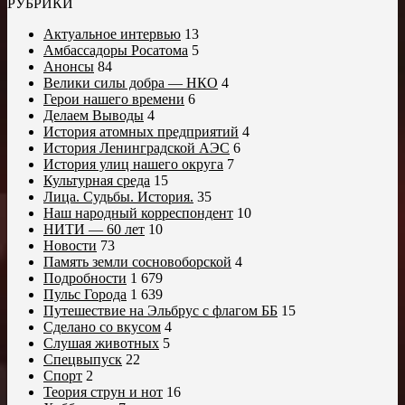
РУБРИКИ
Актуальное интервью
13
Амбассадоры Росатома
5
Анонсы
84
Велики силы добра — НКО
4
Герои нашего времени
6
Делаем Выводы
4
История атомных предприятий
4
История Ленинградской АЭС
6
История улиц нашего округа
7
Культурная среда
15
Лица. Судьбы. История.
35
Наш народный корреспондент
10
НИТИ — 60 лет
10
Новости
73
Память земли сосновоборской
4
Подробности
1 679
Пульс Города
1 639
Путешествие на Эльбрус с флагом ББ
15
Сделано со вкусом
4
Слушая животных
5
Спецвыпуск
22
Спорт
2
Теория струн и нот
16